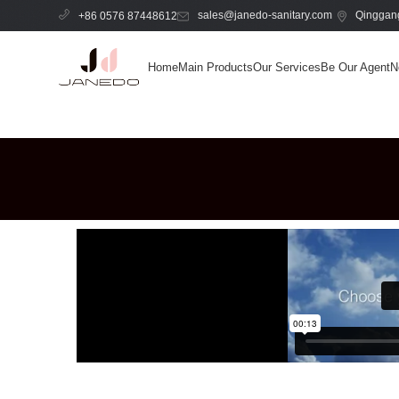
sales@janedo-sanitary.com
Qinggang
+86 0576 87448612
Home
Main Products
Our Services
Be Our Agent
N