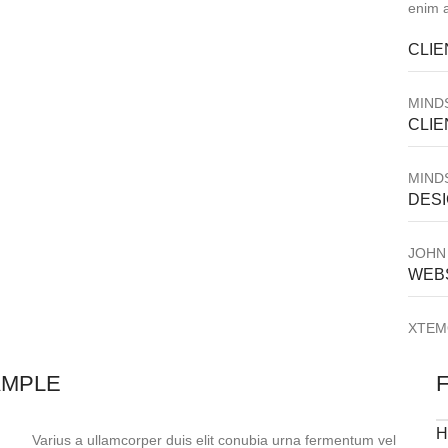
enim 
CLIE
MIND
CLIE
MIND
DES
JOHN
WEB
XTEM
AMPLE
H
Varius a ullamcorper duis elit conubia urna fermentum vel