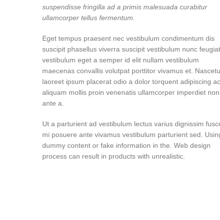
suspendisse fringilla ad a primis malesuada curabitur
ullamcorper tellus fermentum.
Eget tempus praesent nec vestibulum condimentum dis
suscipit phasellus viverra suscipit vestibulum nunc feugia
vestibulum eget a semper id elit nullam vestibulum
maecenas convallis volutpat porttitor vivamus et. Nascetu
laoreet ipsum placerat odio a dolor torquent adipiscing a
aliquam mollis proin venenatis ullamcorper imperdiet non
ante a.
Ut a parturient ad vestibulum lectus varius dignissim fusc
mi posuere ante vivamus vestibulum parturient sed. Usin
dummy content or fake information in the. Web design
process can result in products with unrealistic.