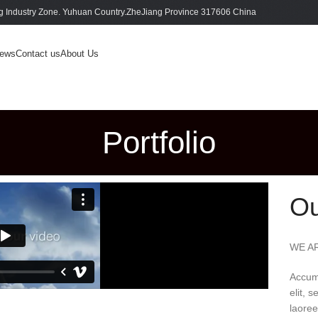
 Industry Zone. Yuhuan Country.ZheJiang Province 317606 China
ews
Contact us
About Us
Portfolio
Ou
WE A
Accum 
elit, 
laoree