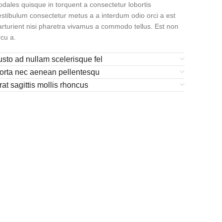
odales quisque in torquent a consectetur lobortis
estibulum consectetur metus a a interdum odio orci a est
arturient nisi pharetra vivamus a commodo tellus. Est non
rcu a.
usto ad nullam scelerisque fel
orta nec aenean pellentesqu
rat sagittis mollis rhoncus