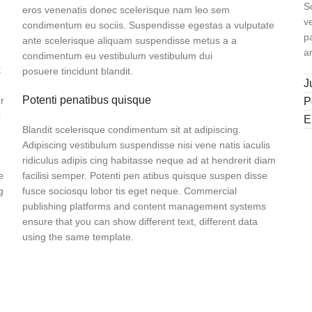
S
eros venenatis donec scelerisque nam leo sem
v
condimentum eu sociis. Suspendisse egestas a vulputate
p
ante scelerisque aliquam suspendisse metus a a
a
condimentum eu vestibulum vestibulum dui
t
posuere tincidunt blandit.
J
Potenti penatibus quisque
r
P
c
E
Blandit scelerisque condimentum sit at adipiscing.
Adipiscing vestibulum suspendisse nisi vene natis iaculis
ridiculus adipis cing habitasse neque ad at hendrerit diam
e
facilisi semper. Potenti pen atibus quisque suspen disse
g
fusce sociosqu lobor tis eget neque. Commercial
publishing platforms and content management systems
ensure that you can show different text, different data
using the same template.