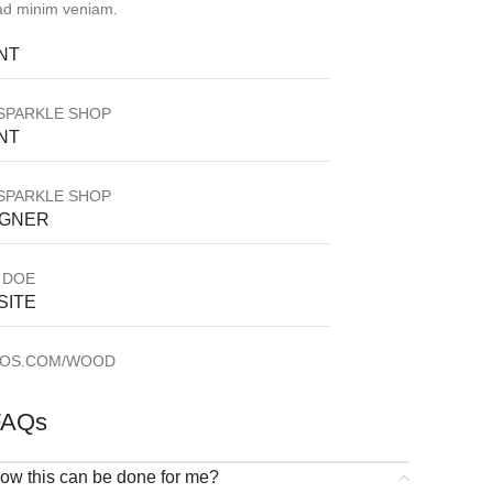
ad minim veniam.
NT
SPARKLE SHOP
NT
SPARKLE SHOP
IGNER
 DOE
SITE
OS.COM/WOOD
FAQs
ow this can be done for me?