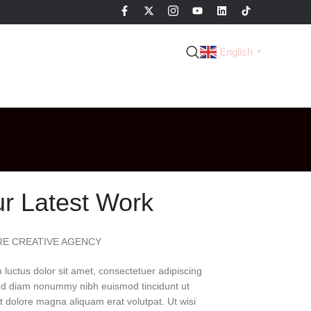
English
▼
r Latest Work
RE CREATIVE AGENCY
luctus dolor sit amet, consectetuer adipiscing
sed diam nonummy nibh euismod tincidunt ut
t dolore magna aliquam erat volutpat. Ut wisi