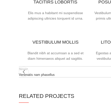
TACITIRS LOBORTIS
POSU
Elis mus a habitant mi suspendisse
Vestibulum
adipiscing ultricies torquent id urna.
primis ult
VESTIBULUM MOLLIS
LIT
Blandit nibh at accumsan a a sed et
Egestas a
diam himenaeos aliquet ad sagittis.
vestibulu
Newer
Venenatis nam phasellus
RELATED PROJECTS